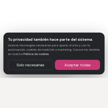
Tu privacidad también hace parte del sistema.
Usamos tecnologías necesarias para operar el sitio y, con tu
autorización, cookies de medición o marketing. Conoce los detalles
en nuestra
Política de cookies
.
Solo necesarias
Aceptar todas
¿En qué puedo ayudarte?
↑
TA
Brief guiado · 5 preguntas