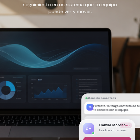
seguimiento en un sistema que tu equipo
puede ver y mover.
Atención conectada
Perfecto. Ya tengo contexto de t
TA
te conecto con el equipo.
Escribe una respuesta...
Camila Moreno
Nuevo
CM
Lead de alto interés