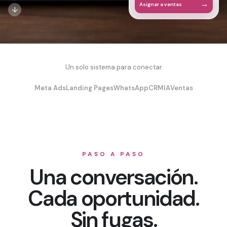
→
Asignar a ventas
↓
Un solo sistema para conectar
Meta Ads
Landing Pages
WhatsApp
CRM
IA
Ventas
PASO A PASO
Una conversación.
Cada oportunidad.
Sin fugas.