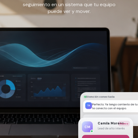
seguimiento en un sistema que tu equipo
puede ver y mover.
Atención conectada
Perfecto. Ya tengo contexto de t
TA
te conecto con el equipo.
Escribe una respuesta...
Camila Moreno
Nuevo
CM
Lead de alto interés