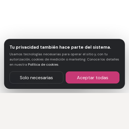
Tu privacidad también hace parte del sistema.
Usamos tecnologías necesarias para operar el sitio y, con tu
autorización, cookies de medición o marketing. Conoce los detalles
en nuestra
Política de cookies
.
Solo necesarias
Aceptar todas
¿En qué puedo ayudarte?
↑
TA
Brief guiado · 5 preguntas