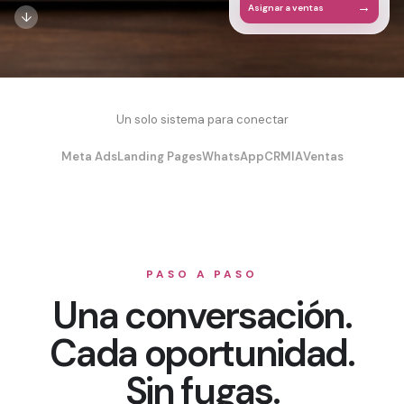
→
Asignar a ventas
↓
Un solo sistema para conectar
Meta Ads
Landing Pages
WhatsApp
CRM
IA
Ventas
PASO A PASO
Una conversación.
Cada oportunidad.
Sin fugas.